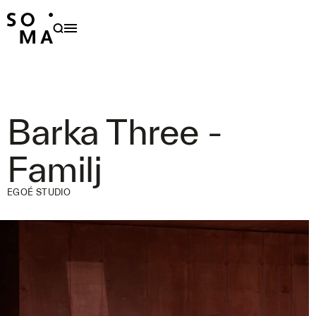
PRODUKTER
HÅLLBARHET
OM OSS
Barka Three -
FAMILJER
Familj
FORMGIVARE
NYHETER
EGOÉ STUDIO
PROJEKT
OUTDOOR CARE
KONTAKT