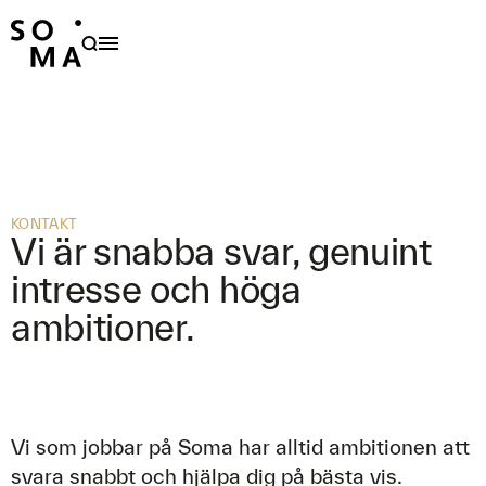
PRODUKTER
HÅLLBARHET
OM OSS
FAMILJER
KONTAKT
Vi är snabba svar, genuint
FORMGIVARE
intresse och höga
NYHETER
ambitioner.
PROJEKT
OUTDOOR CARE
KONTAKT
Vi som jobbar på Soma har alltid ambitionen att
svara snabbt och hjälpa dig på bästa vis.