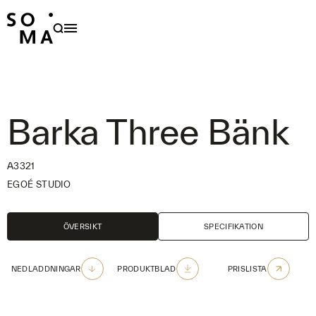
PRODUKTER
HÅLLBARHET
OM OSS
Barka Three Bänk
FAMILJER
FORMGIVARE
A3321
EGOÉ STUDIO
NYHETER
PROJEKT
ÖVERSIKT
SPECIFIKATION
OUTDOOR CARE
NEDLADDNINGAR
PRODUKTBLAD
PRISLISTA
KONTAKT