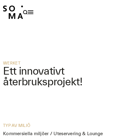
PRODUKTER
HÅLLBARHET
OM OSS
FAMILJER
WERKET
Ett innovativt
FORMGIVARE
återbruksprojekt!
NYHETER
PROJEKT
OUTDOOR CARE
KONTAKT
TYP AV MILJÖ
Kommersiella miljöer / Uteservering & Lounge