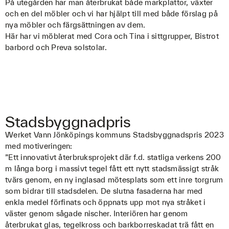
På utegården har man återbrukat både markplattor, växter
och en del möbler och vi har hjälpt till med både förslag på
nya möbler och färgsättningen av dem.
Här har vi möblerat med Cora och Tina i sittgrupper, Bistrot
barbord och Preva solstolar.
Stadsbyggnadpris
Werket Vann Jönköpings kommuns Stadsbyggnadspris 2023
med motiveringen:
”Ett innovativt återbruksprojekt där f.d. statliga verkens 200
m långa borg i massivt tegel fått ett nytt stadsmässigt stråk
tvärs genom, en ny inglasad mötesplats som ett inre torgrum
som bidrar till stadsdelen. De slutna fasaderna har med
enkla medel förfinats och öppnats upp mot nya stråket i
väster genom sågade nischer. Interiören har genom
återbrukat glas, tegelkross och barkborreskadat trä fått en