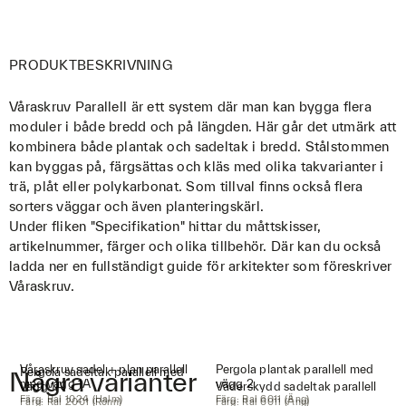
PRODUKTBESKRIVNING
Våraskruv Parallell är ett system där man kan bygga flera
moduler i både bredd och på längden. Här går det utmärk att
kombinera både plantak och sadeltak i bredd. Stålstommen
kan byggas på, färgsättas och kläs med olika takvarianter i
trä, plåt eller polykarbonat. Som tillval finns också flera
sorters väggar och även planteringskärl.
Under fliken "Specifikation" hittar du måttskisser,
artikelnummer, färger och olika tillbehör. Där kan du också
ladda ner en fullständigt guide för arkitekter som föreskriver
Våraskruv.
Våraskruv sadel + plan parallell
Pergola plantak parallell med
Pergola sadeltak parallell med
Några varianter
med vägg 1A
vägg 2
vägg 1A
Väderskydd sadeltak parallell
Färg: Ral 1024 (Halm)
Färg: Ral 6011 (Äng)
Färg: Ral 2001 (Rönn)
Färg: Ral 6011 (Äng)