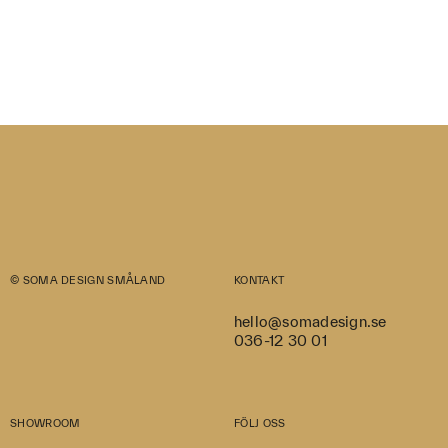
© SOMA DESIGN SMÅLAND
KONTAKT
hello@somadesign.se
036-12 30 01
SHOWROOM
FÖLJ OSS