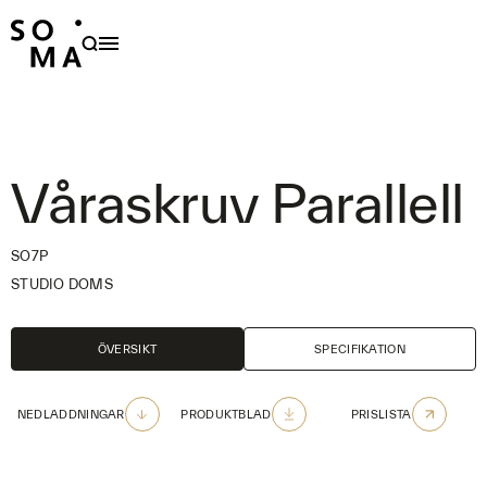
PRODUKTER
HÅLLBARHET
OM OSS
Våraskruv Parallell
FAMILJER
FORMGIVARE
SO7P
STUDIO DOMS
NYHETER
PROJEKT
ÖVERSIKT
SPECIFIKATION
OUTDOOR CARE
NEDLADDNINGAR
PRODUKTBLAD
PRISLISTA
KONTAKT