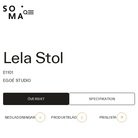
PRODUKTER
HÅLLBARHET
OM OSS
Lela Stol
FAMILJER
FORMGIVARE
E1101
EGOÉ STUDIO
NYHETER
PROJEKT
ÖVERSIKT
SPECIFIKATION
OUTDOOR CARE
NEDLADDNINGAR
PRODUKTBLAD
PRISLISTA
KONTAKT