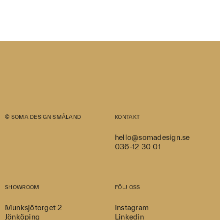
© SOMA DESIGN SMÅLAND
KONTAKT
hello@somadesign.se
036-12 30 01
SHOWROOM
FÖLJ OSS
Munksjötorget 2
Instagram
Jönköping
Linkedin