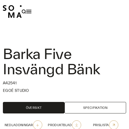
PRODUKTER
HÅLLBARHET
OM OSS
Barka Five
FAMILJER
Insvängd Bänk
FORMGIVARE
NYHETER
A42541
PROJEKT
EGOÉ STUDIO
OUTDOOR CARE
ÖVERSIKT
SPECIFIKATION
KONTAKT
NEDLADDNINGAR
PRODUKTBLAD
PRISLISTA