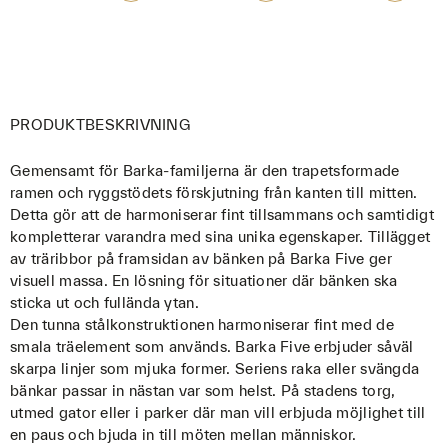
PRODUKTBESKRIVNING
Gemensamt för Barka-familjerna är den trapetsformade
ramen och ryggstödets förskjutning från kanten till mitten.
Detta gör att de harmoniserar fint tillsammans och samtidigt
kompletterar varandra med sina unika egenskaper. Tillägget
av träribbor på framsidan av bänken på Barka Five ger
visuell massa. En lösning för situationer där bänken ska
sticka ut och fullända ytan.
Den tunna stålkonstruktionen harmoniserar fint med de
smala träelement som används. Barka Five erbjuder såväl
skarpa linjer som mjuka former. Seriens raka eller svängda
bänkar passar in nästan var som helst. På stadens torg,
utmed gator eller i parker där man vill erbjuda möjlighet till
en paus och bjuda in till möten mellan människor.