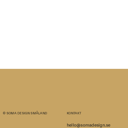
© SOMA DESIGN SMÅLAND
KONTAKT
hello@somadesign.se