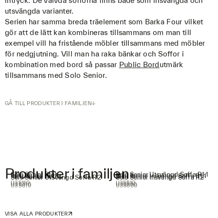
intryck. De välvda sofforna finns både som insvängda och
utsvängda varianter.
Serien har samma breda träelement som Barka Four vilket
gör att de lätt kan kombineras tillsammans om man till
exempel vill ha fristående möbler tillsammans med möbler
för nedgjutning. Vill man ha raka bänkar och Soffor i
kombination med bord så passar
Public Bord
utmärk
tillsammans med Solo Senior.
GÅ TILL PRODUKTER I FAMILJEN
Produkter i familjen
Solo Senior Stol
Solo Senior Utsvängd Soffa R1,1
Solo Senior Soffa
Solo Senior Insvängd Soffa R1,1
Solo Senior Utsvängd Soffa R2
Solo Senior Insvängd Soffa R2
U3S110
U3S510
U3S310
U3S560
U3S610
U3S660
VISA ALLA PRODUKTER